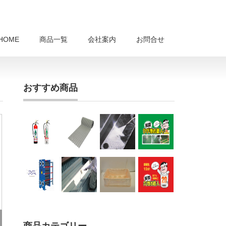
HOME
商品一覧
会社案内
お問合せ
おすすめ商品