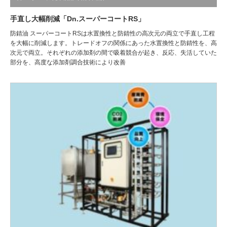
手直し大幅削減「Dn.スーパーコートRS」
防錆油 スーパーコートRSは水置換性と防錆性の高次元の両立で手直し工程
を大幅に削減します。トレードオフの関係にあった水置換性と防錆性を、高
次元で両立。それぞれの添加剤の間で吸着競合が起き、反応、失活していた
部分を、高度な添加剤調合技術により改善