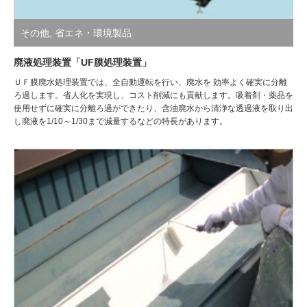
その他
,
省エネ・環境製品
廃液処理装置「UF膜処理装置」
ＵＦ膜廃水処理装置では、全自動運転を行い、廃水を 効率よく確実に分離
ろ過します。省人化を実現し、コスト削減にも貢献します。吸着剤・薬品を
使用せずに確実に分離ろ過ができたり、含油廃水から清浄な透過液を取り出
し廃液を1/10～1/30まで減量するなどの特長があります。