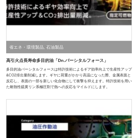
省エネ・環境製品
,
石油製品
高引火点長寿命多目的油「Dn.バーシタルフォース」
多目的油バーシタルフォースは特許技術によるギア効率向上で生産性アップ
&CO2排出量削減します。ギヤに荷重がかかり高温になった際、金属表面と
反応し、表面の一部を新しい化合物にして衝撃を抑えます。特許技術を用い
た耐熱性硫黄リン系極圧剤で熱への反応をマイルドにします。