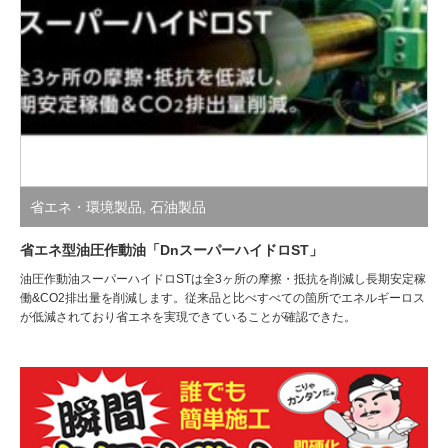
省エネ・環境製品
,
石油製品
省エネ型油圧作動油「DnスーパーハイドロST」
油圧作動油スーパーハイドロSTは全3ヶ所の摩擦・抵抗を削減し長期安定稼
働&CO2排出量を削減します。従来品と比べすべての箇所でエネルギーロス
が低減されており省エネを実現できていることが確認できた。