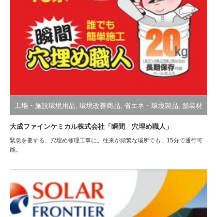
工場・施設環境用品
,
環境改善商品
,
省エネ・環境製品
,
舗装材
大成ファインケミカル株式会社「瞬間 穴埋め職人」
緊急を要する、穴埋め修理工事に。往来が頻繁な場所でも、15分で通行可
能。