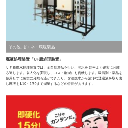
その他
,
省エネ・環境製品
廃液処理装置「UF膜処理装置」
ＵＦ膜廃水処理装置では、全自動運転を行い、廃水を 効率よく確実に分離
ろ過します。省人化を実現し、コスト削減にも貢献します。吸着剤・薬品を
使用せずに確実に分離ろ過ができたり、含油廃水から清浄な透過液を取り出
し廃液を1/10～1/30まで減量するなどの特長があります。