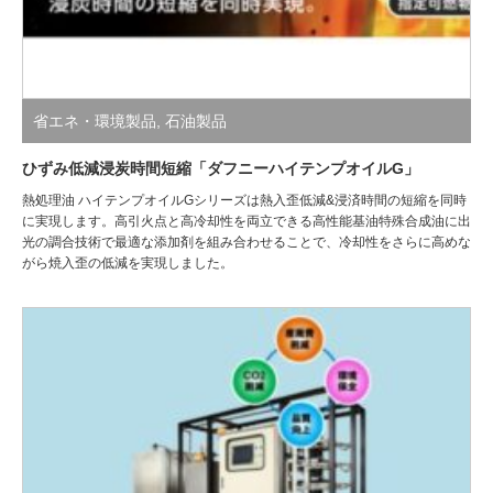
省エネ・環境製品
,
石油製品
ひずみ低減浸炭時間短縮「ダフニーハイテンプオイルG」
熱処理油 ハイテンプオイルGシリーズは熱入歪低減&浸済時間の短縮を同時
に実現します。高引火点と高冷却性を両立できる高性能基油特殊合成油に出
光の調合技術で最適な添加剤を組み合わせることで、冷却性をさらに高めな
がら焼入歪の低減を実現しました。