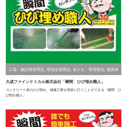
工場・施設環境用品
,
環境改善商品
,
省エネ・環境製品
,
舗装材
大成ファインケミカル株式会社「瞬間 ひび埋め職人」
コンクリート床のひび割れ、補修工事を簡単に行うことができる「瞬間 ひ
び割れ職人」