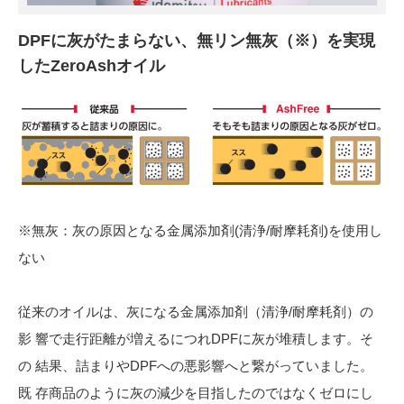
DPFに灰がたまらない、無リン無灰（※）を実現
したZeroAshオイル
※無灰：灰の原因となる金属添加剤(清浄/耐摩耗剤)を使用し
ない
従来のオイルは、灰になる金属添加剤（清浄/耐摩耗剤）の
影 響で走行距離が増えるにつれDPFに灰が堆積します。そ
の 結果、詰まりやDPFへの悪影響へと繋がっていました。
既 存商品のように灰の減少を目指したのではなくゼロにし