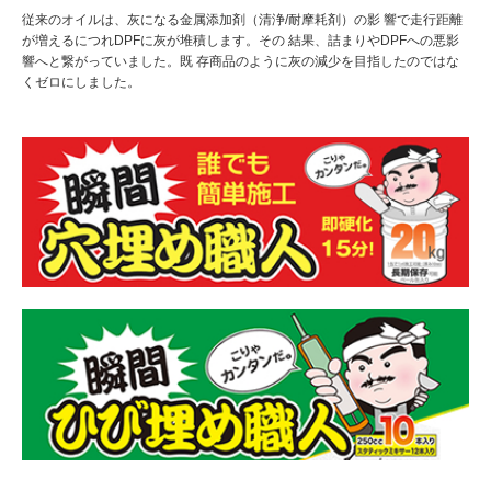
従来のオイルは、灰になる金属添加剤（清浄/耐摩耗剤）の影 響で走行距離
が増えるにつれDPFに灰が堆積します。その 結果、詰まりやDPFへの悪影
響へと繋がっていました。既 存商品のように灰の減少を目指したのではな
くゼロにしました。