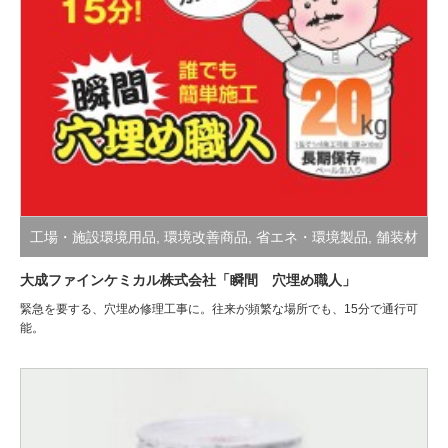
工場・施設環境用品
,
環境改善商品
,
省エネ・環境製品
,
舗装材
大成ファインケミカル株式会社「瞬間 穴埋め職人」
緊急を要する、穴埋め修理工事に。往来が頻繁な場所でも、15分で通行可
能。