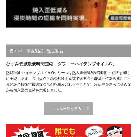
省エネ・環境製品
,
石油製品
ひずみ低減浸炭時間短縮「ダフニーハイテンプオイルG」
熱処理油 ハイテンプオイルGシリーズは熱入歪低減&浸済時間の短縮を同時
に実現します。高引火点と高冷却性を両立できる高性能基油特殊合成油に出
光の調合技術で最適な添加剤を組み合わせることで、冷却性をさらに高めな
がら焼入歪の低減を実現しました。
商品一覧を見る