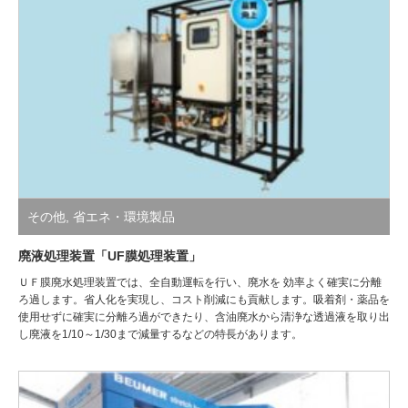
その他
,
省エネ・環境製品
廃液処理装置「UF膜処理装置」
ＵＦ膜廃水処理装置では、全自動運転を行い、廃水を 効率よく確実に分離
ろ過します。省人化を実現し、コスト削減にも貢献します。吸着剤・薬品を
使用せずに確実に分離ろ過ができたり、含油廃水から清浄な透過液を取り出
し廃液を1/10～1/30まで減量するなどの特長があります。