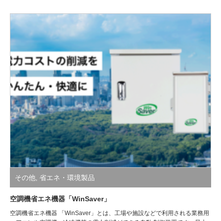
その他
,
省エネ・環境製品
空調機省エネ機器「WinSaver」
空調機省エネ機器 「WinSaver」とは、工場や施設などで利用される業務用