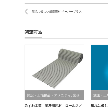
環境に優しい紙緩衝材 ペーパープラス
関連商品
施設・工場備品・アメニティ
,
業務
施設・工
用床材
資材
みずわ工業 業務用床材 ロールスノ
環境に優し