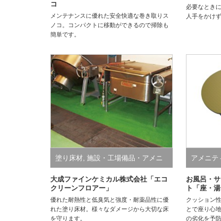
コ
必要なとき
メンテナンスに優れた安全快適な巻き取りス
人手をかけ
ノコ。コンパクトに移動ができるので掃除も
簡単です。
塗り床材
,
施設・工場備品・アメニ
アメニテ
ティ
,
業務用床材
メニティ
大成ファインケミカル株式会社「エコ
お風呂・サ
クリーンフロアー」
ト「座・湯
優れた耐熱性と低臭気と強度・耐薬品性に優
クッション
れた塗り床材。様々なダメージから大切な床
とで座り心
を守ります。
の劣化を予