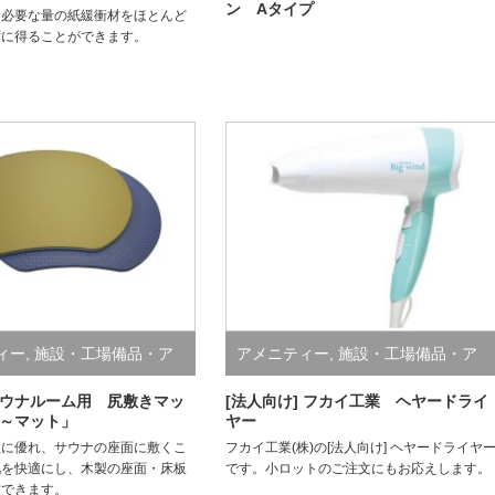
ン Aタイプ
に必要な量の紙緩衝材をほとんど
ずに得ることができます。
ィー
,
施設・工場備品・ア
アメニティー
,
施設・工場備品・ア
メニティ
ウナルーム用 尻敷きマッ
[法人向け] フカイ工業 ヘヤードライ
～マット」
ヤー
性に優れ、サウナの座面に敷くこ
フカイ工業(株)の[法人向け] ヘヤードライヤ
地を快適にし、木製の座面・床板
です。小ロットのご注文にもお応えします。
防できます。