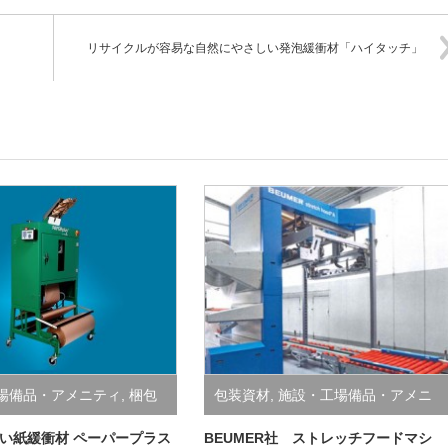
リサイクルが容易な自然にやさしい発泡緩衝材「ハイタッチ」
場備品・アメニティ
,
梱包
包装資材
,
施設・工場備品・アメニ
ティ
,
梱包資材
い紙緩衝材 ペーパープラス
BEUMER社 ストレッチフードマシ