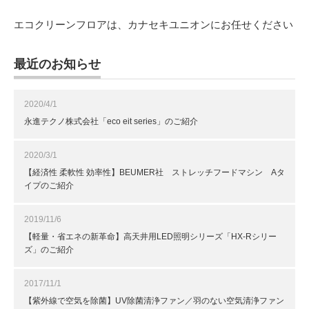
エコクリーンフロアは、カナセキユニオンにお任せください
最近のお知らせ
2020/4/1
永進テクノ株式会社「eco eit series」のご紹介
2020/3/1
【経済性 柔軟性 効率性】BEUMER社 ストレッチフードマシン Aタ
イプのご紹介
2019/11/6
【軽量・省エネの新革命】高天井用LED照明シリーズ「HX-Rシリー
ズ」のご紹介
2017/11/1
【紫外線で空気を除菌】UV除菌清浄ファン／羽のない空気清浄ファン