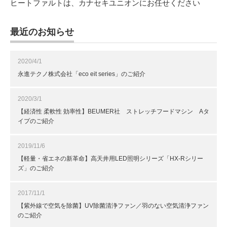
ヒートファルトは、カナセキユニオンにお任せください
最近のお知らせ
2020/4/1
永進テクノ株式会社「eco eit series」のご紹介
2020/3/1
【経済性 柔軟性 効率性】BEUMER社 ストレッチフードマシン Aタ
イプのご紹介
2019/11/6
【軽量・省エネの新革命】高天井用LED照明シリーズ「HX-Rシリー
ズ」のご紹介
2017/11/1
【紫外線で空気を除菌】UV除菌清浄ファン／羽のない空気清浄ファン
のご紹介